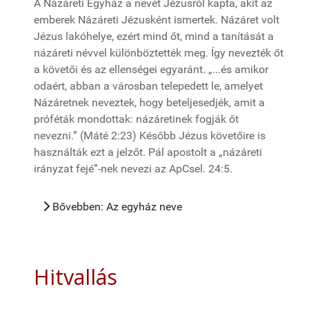
A Názáreti Egyház a nevét Jézusról kapta, akit az
emberek Názáreti Jézusként ismertek. Názáret volt
Jézus lakóhelye, ezért mind őt, mind a tanítását a
názáreti névvel különböztették meg. Így nevezték őt
a követői és az ellenségei egyaránt. „...és amikor
odaért, abban a városban telepedett le, amelyet
Názáretnek neveztek, hogy beteljesedjék, amit a
próféták mondottak: názáretinek fogják őt
nevezni.” (Máté 2:23) Később Jézus követőire is
használták ezt a jelzőt. Pál apostolt a „názáreti
irányzat fejé”-nek nevezi az ApCsel. 24:5.
Bővebben: Az egyház neve
Hitvallás