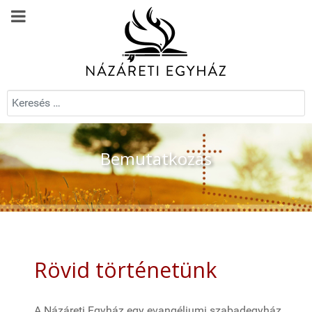
Keresés...
Bemutatkozás
Rövid történetünk
A Názáreti Egyház egy evangéliumi szabadegyház,