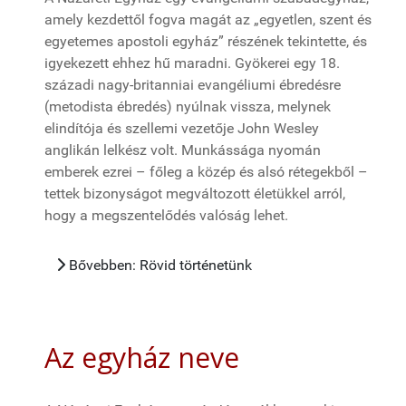
amely kezdettől fogva magát az „egyetlen, szent és
egyetemes apostoli egyház” részének tekintette, és
igyekezett ehhez hű maradni. Gyökerei egy 18.
századi nagy-britanniai evangéliumi ébredésre
(metodista ébredés) nyúlnak vissza, melynek
elindítója és szellemi vezetője John Wesley
anglikán lelkész volt. Munkássága nyomán
emberek ezrei – főleg a közép és alsó rétegekből –
tettek bizonyságot megváltozott életükkel arról,
hogy a megszentelődés valóság lehet.
Bővebben: Rövid történetünk
Az egyház neve