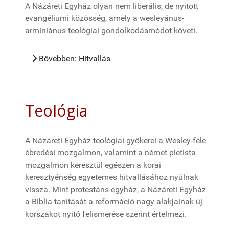
A Názáreti Egyház olyan nem liberális, de nyitott
evangéliumi közösség, amely a wesleyánus-
arminiánus teológiai gondolkodásmódot követi.
Bővebben: Hitvallás
Teológia
A Názáreti Egyház teológiai gyökerei a Wesley-féle
ébredési mozgalmon, valamint a német pietista
mozgalmon keresztül egészen a korai
keresztyénség egyetemes hitvallásához nyúlnak
vissza. Mint protestáns egyház, a Názáreti Egyház
a Biblia tanítását a reformáció nagy alakjainak új
korszakot nyitó felismerése szerint értelmezi.