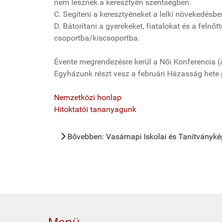
nem lesznek a keresztyén szentségben.
C. Segíteni a keresztyéneket a lelki növekedésb
D. Bátorítani a gyerekeket, fiatalokat és a feln
csoportba/kiscsoportba.
Évente megrendezésre kerül a Női Konferencia (a
Egyházunk részt vesz a februári Házasság hete
Nemzetközi honlap
Hitoktatói tananyagunk
Bővebben: Vasárnapi Iskolai és Tanítványké
Menü