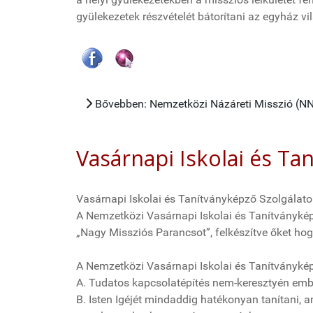
gyülekezetek részvételét bátorítani az egyház 
Bővebben: Nemzetközi Názáreti Misszió (N
Vasárnapi Iskolai és Ta
Vasárnapi Iskolai és Tanítványképző Szolgálato
A Nemzetközi Vasárnapi Iskolai és Tanítványképz
„Nagy Missziós Parancsot”, felkészítve őket ho
A Nemzetközi Vasárnapi Iskolai és Tanítványkép
A. Tudatos kapcsolatépítés nem-keresztyén embe
B. Isten Igéjét mindaddig hatékonyan tanítani, 