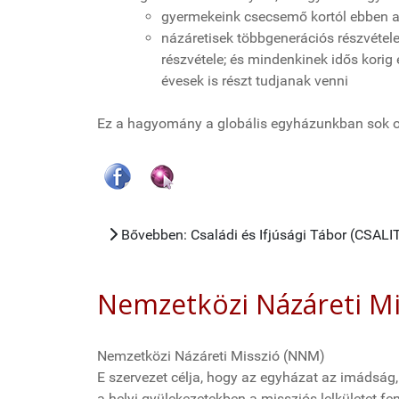
gyermekeink csecsemő kortól ebben a
názáretisek többgenerációs részvétele
részvétele; és mindenkinek idős kori
évesek is részt tudjanak venni
Ez a hagyomány a globális egyházunkban sok o
Bővebben: Családi és Ifjúsági Tábor (CSALI
Nemzetközi Názáreti M
Nemzetközi Názáreti Misszió (NNM)
E szervezet célja, hogy az egyházat az imádság,
a helyi gyülekezetekben a missziós lelkületet fe