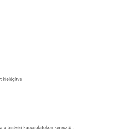
 kielégítve
 a testvéri kapcsolatokon keresztül: