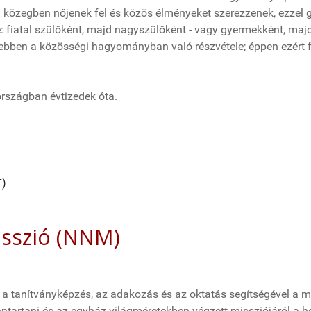
 közegben nőjenek fel és közös élményeket szerezzenek, ezzel
: fiatal szülőként, majd nagyszülőként - vagy gyermekként, maj
g ebben a közösségi hagyományban való részvétele; éppen ezért
rszágban évtizedek óta.
T)
isszió (NNM)
 a tanítványképzés, az adakozás és az oktatás segítségével a m
nntartani és az egyház világméretekben végzett missziójáról a he