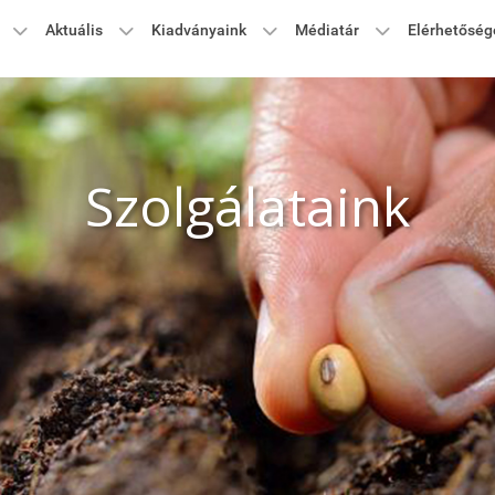
Aktuális
Kiadványaink
Médiatár
Elérhetőség
Szolgálataink