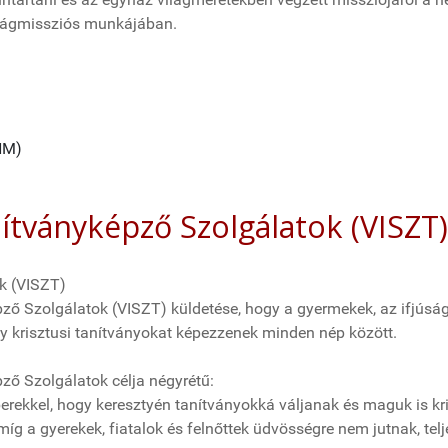
világmissziós munkájában.
NM)
nítványképző Szolgálatok (VISZT)
k (VISZT)
ő Szolgálatok (VISZT) küldetése, hogy a gyermekek, az ifjúság 
gy krisztusi tanítványokat képezzenek minden nép között.
ző Szolgálatok célja négyrétű:
rekkel, hogy keresztyén tanítványokká váljanak és maguk is kr
amíg a gyerekek, fiatalok és felnőttek üdvösségre nem jutnak, t