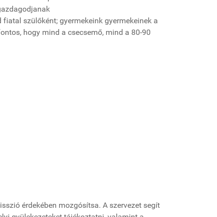
 gazdagodjanak
d fiatal szülőként; gyermekeink gyermekeinek a
 fontos, hogy mind a csecsemő, mind a 80-90
isszió érdekében mozgósítsa. A szervezet segít
lyi gyülekezeteket tájékoztatni, valamint a