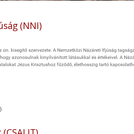
úság (NNI)
 ún. kisegítő szervezete. A Nemzetközi Názáreti Ifjúság tagság
 hogy azonosulnak kinyilvánított látásukkal és értékeivel. A Názá
atalokat Jézus Krisztushoz fűződő, élethosszig tartó kapcsolath
)
r (CSALIT)