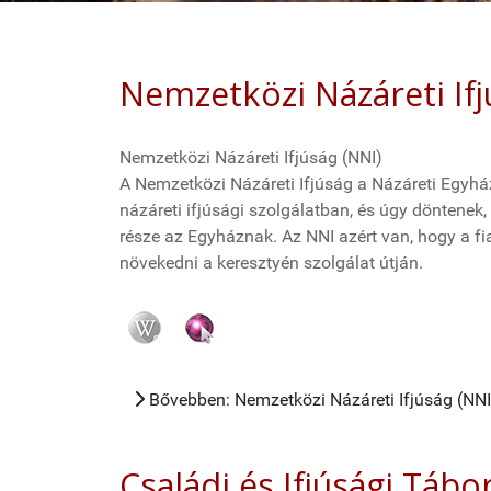
Nemzetközi Názáreti Ifj
Nemzetközi Názáreti Ifjúság (NNI)
A Nemzetközi Názáreti Ifjúság a Názáreti Egyház
názáreti ifjúsági szolgálatban, és úgy döntenek,
része az Egyháznak. Az NNI azért van, hogy a fi
növekedni a keresztyén szolgálat útján.
Bővebben: Nemzetközi Názáreti Ifjúság (NNI
Családi és Ifjúsági Tábo