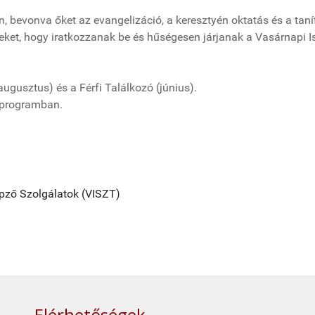
en, bevonva őket az evangelizáció, a keresztyén oktatás és a ta
őtteket, hogy iratkozzanak be és hűségesen járjanak a Vasárnapi
ugusztus) és a Férfi Találkozó (június).
 programban.
pző Szolgálatok (VISZT)
Elérhetőségek