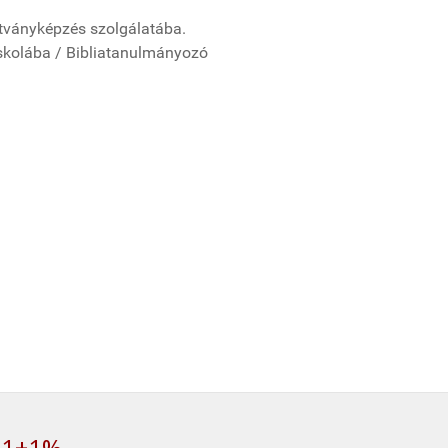
nítványképzés szolgálatába.
 Iskolába / Bibliatanulmányozó
1+1%