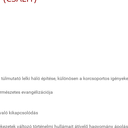
 túlmutató lelki háló építése, különösen a korcsoportos igényeket
rmészetes evangélizációja
való kikapcsolódás
kezetek változó történelmi hullámait átívelő hagyomány ápolása