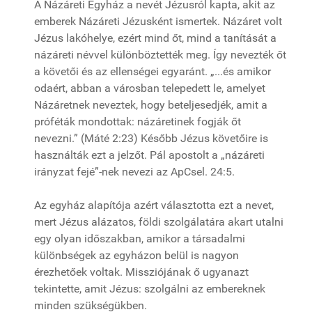
A Názáreti Egyház a nevét Jézusról kapta, akit az
emberek Názáreti Jézusként ismertek. Názáret volt
Jézus lakóhelye, ezért mind őt, mind a tanítását a
názáreti névvel különböztették meg. Így nevezték őt
a követői és az ellenségei egyaránt. „...és amikor
odaért, abban a városban telepedett le, amelyet
Názáretnek neveztek, hogy beteljesedjék, amit a
próféták mondottak: názáretinek fogják őt
nevezni.” (Máté 2:23) Később Jézus követőire is
használták ezt a jelzőt. Pál apostolt a „názáreti
irányzat fejé”-nek nevezi az ApCsel. 24:5.
Az egyház alapítója azért választotta ezt a nevet,
mert Jézus alázatos, földi szolgálatára akart utalni
egy olyan időszakban, amikor a társadalmi
különbségek az egyházon belül is nagyon
érezhetőek voltak. Missziójának ő ugyanazt
tekintette, amit Jézus: szolgálni az embereknek
minden szükségükben.