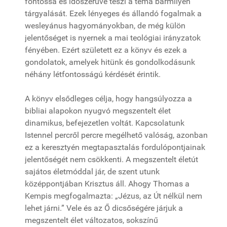
fontossá és időszerűvé teszi a téma bármilyen
tárgyalását. Ezek lényeges és állandó fogalmak a
wesleyánus hagyományokban, de még külön
jelentőséget is nyernek a mai teológiai irányzatok
fényében. Ezért született ez a könyv és ezek a
gondolatok, amelyek hitünk és gondolkodásunk
néhány létfontosságú kérdését érintik.
A könyv elsődleges célja, hogy hangsúlyozza a
bibliai alapokon nyugvó megszentelt élet
dinamikus, befejezetlen voltát. Kapcsolatunk
Istennel percről percre megélhető valóság, azonban
ez a keresztyén megtapasztalás fordulópontjainak
jelentőségét nem csökkenti. A megszentelt életút
sajátos életmóddal jár, de szent utunk
középpontjában Krisztus áll. Ahogy Thomas a
Kempis megfogalmazta: „Jézus, az Út nélkül nem
lehet járni.” Vele és az Ő dicsőségére járjuk a
megszentelt élet változatos, sokszínű