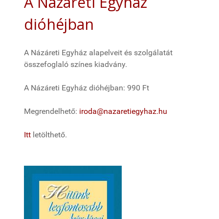
A Názáreti Egyház
dióhéjban
A Názáreti Egyház alapelveit és szolgálatát
összefoglaló színes kiadvány.
A Názáreti Egyház dióhéjban: 990 Ft
Megrendelhető:
iroda@nazaretiegyhaz.hu
Itt
letölthető.