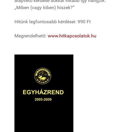
alapvető kérdése sokkal inkább így hangzik:
„Miben (vagy kiben) hiszek?”
Hitünk legfontosabb kérdései: 990 Ft
Megrendelhető:
www.hitkapcsolatok.hu