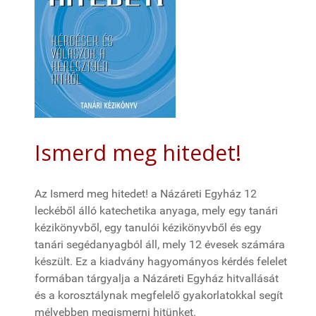
Ismerd meg hitedet!
Az Ismerd meg hitedet! a Názáreti Egyház 12
leckéből álló katechetika anyaga, mely egy tanári
kézikönyvből, egy tanulói kézikönyvből és egy
tanári segédanyagból áll, mely 12 évesek számára
készült. Ez a kiadvány hagyományos kérdés felelet
formában tárgyalja a Názáreti Egyház hitvallását
és a korosztálynak megfelelő gyakorlatokkal segít
mélyebben megismerni hitünket.