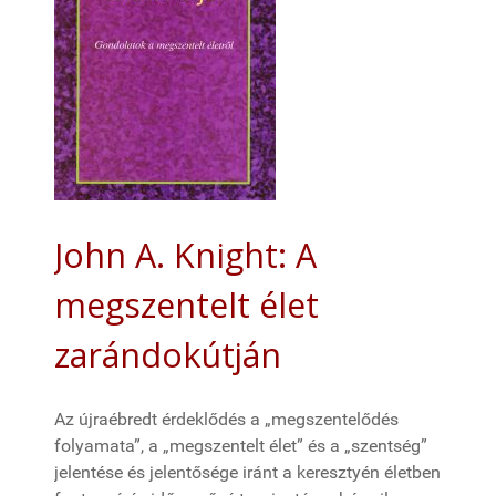
John A. Knight: A
megszentelt élet
zarándokútján
Az újraébredt érdeklődés a „megszentelődés
folyamata”, a „megszentelt élet” és a „szentség”
jelentése és jelentősége iránt a keresztyén életben