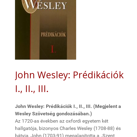
John Wesley: Prédikációk
I., II., III.
John Wesley: Prédikációk I., II., III. (Megjelent a
Wesley Szövetség gondozásában.)
Az 1720-as években az oxfordi egyetem két
hallgatója, bizonyos Charles Wesley (1708-88) és
bátyja, John (1703-91) megalapította a „Szent