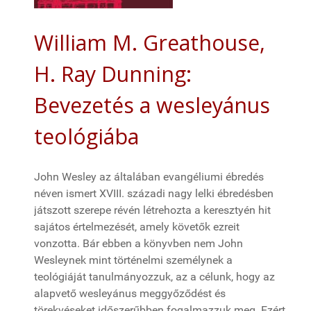
William M. Greathouse,
H. Ray Dunning:
Bevezetés a wesleyánus
teológiába
John Wesley az általában evangéliumi ébredés
néven ismert XVIII. századi nagy lelki ébredésben
játszott szerepe révén létrehozta a keresztyén hit
sajátos értelmezését, amely követők ezreit
vonzotta. Bár ebben a könyvben nem John
Wesleynek mint történelmi személynek a
teológiáját tanulmányozzuk, az a célunk, hogy az
alapvető wesleyánus meggyőződést és
törekvéseket időszerűbben fogalmazzuk meg. Ezért