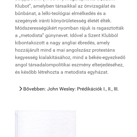
Klubot”, amelyben társaikkal az önvizsgálat és
bűnbánat, a lelki-teológiai elmélkedés és a
szegények iránti könyörületesség életét élték.
Módszerességükért nyomban rájuk is ragasztották
a „metodista” gúnynevet. Idővel a Szent Klubból
kibontakozott a nagy angliai ébredés, amely
hozzájárult mind a mai angolszász protestáns
kegyesség kialakításához, mind a békés-egyezkedő
angol társadalompolitikai eszmény elterjedéséhez,
és később létrehozta a metodista egyházat.
Bővebben: John Wesley: Prédikációk I., II., III.