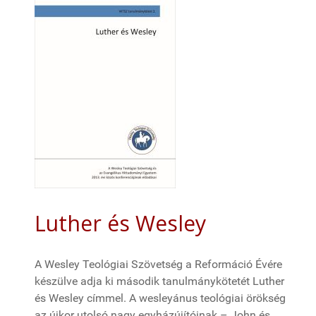
Luther és Wesley
A Wesley Teológiai Szövetség a Reformáció Évére
készülve adja ki második tanulmánykötetét Luther
és Wesley címmel. A wesleyánus teológiai örökség
az újkor utolsó nagy egyházújítóinak – John és