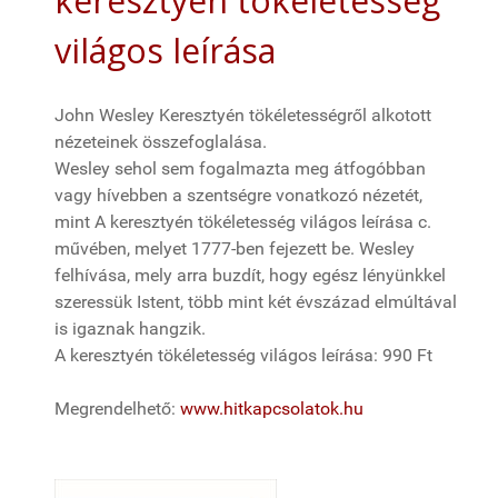
keresztyén tökéletesség
világos leírása
John Wesley Keresztyén tökéletességről alkotott
nézeteinek összefoglalása.
Wesley sehol sem fogalmazta meg átfogóbban
vagy hívebben a szentségre vonatkozó nézetét,
mint A keresztyén tökéletesség világos leírása c.
művében, melyet 1777-ben fejezett be. Wesley
felhívása, mely arra buzdít, hogy egész lényünkkel
szeressük Istent, több mint két évszázad elmúltával
is igaznak hangzik.
A keresztyén tökéletesség világos leírása: 990 Ft
Megrendelhető:
www.hitkapcsolatok.hu